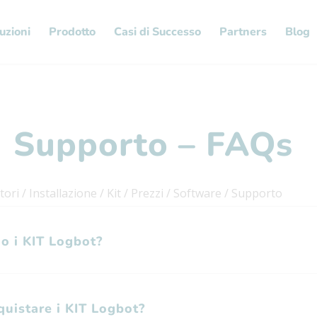
uzioni
Prodotto
Casi di Successo
Partners
Blog
Supporto – FAQs
tori
/
Installazione
/
Kit
/
Prezzi
/
Software
/
Supporto
o i KIT Logbot?
uistare i KIT Logbot?