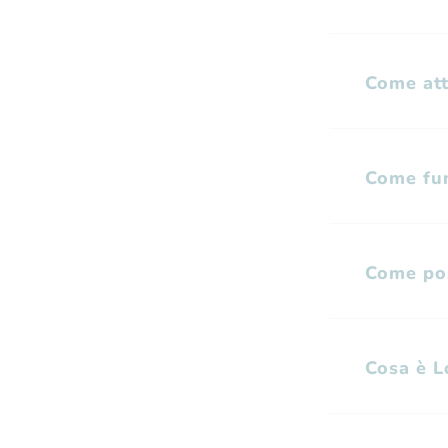
Come atti
Come fun
Come pos
Cosa è 