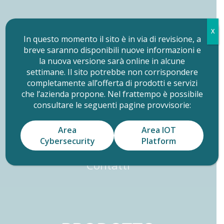
X
In questo momento il sito è in via di revisione, a
breve saranno disponibili nuove informazioni e
la nuova versione sarà online in alcune
AZIENDA
settimane. Il sito potrebbe non corrispondere
completamente all’offerta di prodotti e servizi
Storia
che l’azienda propone. Nel frattempo è possibile
consultare le seguenti pagine provvisorie:
Mission
Vision
Area
Area IOT
Team
Cybersecurity
Platform
Lavora con noi
Contatti