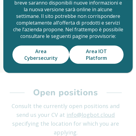
breve saranno disponibili nuove informazioni e
la nuova versione sarà online in alcune
settimane. Il sito potrebbe non corrispondere
completamente all’offerta di prodotti e servizi
che l’azienda propone. Nel frattempo è possibile
consultare le seguenti pagine provvisorie:
Area
Area IOT
Cybersecurity
Platform
Open positions
Consult the currently open positions and
send us your CV at
info@logbot.cloud
specifying the location for which you are
applying.