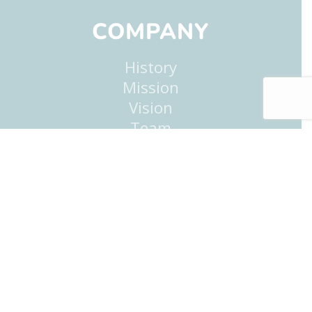
COMPANY
History
Mission
Vision
Team
Work with us
Contacts
PRODUCT
Solution