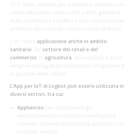
l’IoT viene utilizzato per tracciare le
spedizioni e i
carichi attraverso sensori GPS e RFID
; gestire le
flotte; monitorare il traffico e fare manutenzione
predittiva dei veicoli per ridurre i tempi di fermo.
L’IoT trova
applicazione anche in ambito
sanitario
, nel
settore del retail e del
commercio
, in
agricoltura
, dove sensori e droni
vengono impiegati per ottimizzare l’irrigazione e
la gestione delle colture.
L’App per IoT di Logbot può essere utilizzata in
diversi settori, tra cui:
Appliances:
per trasformare gli
elettrodomestici in dispositivi intelligenti e
connessi, offrendo funzionalità avanzate e un
controllo remoto.