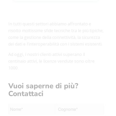
In tutti questi settori abbiamo affrontato e
risolto moltissime sfide tecniche tra le più tipiche,
come la gestione della connettività, la sicurezza
dei dati e l’interoperabilità con i sistemi esistenti.
Ad oggi, i nostri clienti attivi superano il
centinaio attivi, le licenze vendute sono oltre
1000.
Vuoi saperne di più?
Contattaci