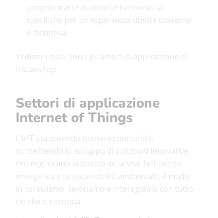
proprio marchio, colori e funzionalità
specifiche per un’esperienza utente coerente
e distintiva.
Vediamo quali sono gli ambiti di applicazione di
InstantApp.
Settori di applicazione
Internet of Things
L’IoT sta aprendo nuove opportunità,
consentendo lo sviluppo di soluzioni innovative
che migliorano la qualità della vita, l’efficienza
energetica e la sostenibilità ambientale, il modo
in cui viviamo, lavoriamo e interagiamo con tutto
ciò che ci circonda.