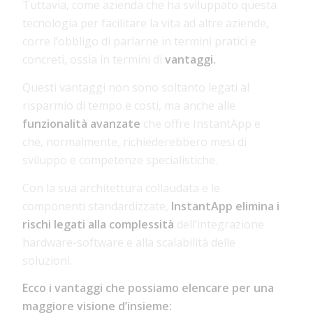
Tuttavia, come azienda che ha sviluppato questa
tecnologia per facilitare la vita ad altre aziende,
corre l’obbligo di parlarne in termini pratici e
concreti, ossia in termini di
vantaggi.
Questi vantaggi non sono soltanto legati al
risparmio di tempo e costi, ma anche alle
funzionalità avanzate
che offre InstantApp e
che, normalmente, richiederebbero mesi di
sviluppo e competenze specialistiche.
Con la sua architettura collaudata e le
componenti standardizzate,
InstantApp elimina i
rischi legati alla complessità
dell’integrazione
hardware-software e alla scalabilità delle
soluzioni.
Ecco i vantaggi che possiamo elencare per una
maggiore visione d’insieme: