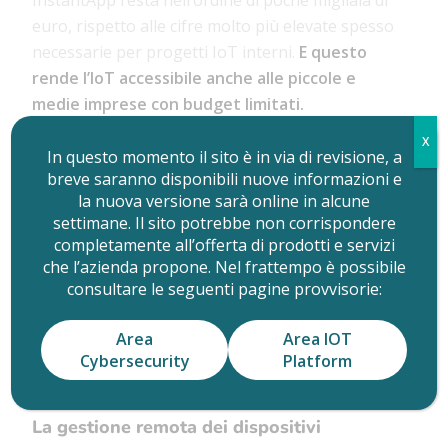
euro, rispetto alle cifre molto più elevate spesso
necessarie per progetti IoT interni.
E questo
rende l’IoT accessibile anche alle piccole e
medie imprese con budget limitati.
Ma non solo.
X
In questo momento il sito è in via di revisione, a
breve saranno disponibili nuove informazioni e
Risparmi sui costi operativi a lungo
la nuova versione sarà online in alcune
termine
settimane. Il sito potrebbe non corrispondere
completamente all’offerta di prodotti e servizi
Oltre ai costi di sviluppo iniziali, InstantApp offre
che l’azienda propone. Nel frattempo è possibile
significativi risparmi sui costi operativi a lungo
consultare le seguenti pagine provvisorie:
termine
grazie alla manutenzione, agli
aggiornamenti e al supporto continuo,
Area
Area IOT
eliminando la necessità di un team interno
Cybersecurity
Platform
dedicato alla gestione dell’infrastruttura IoT.
La gestione remota dei dispositivi