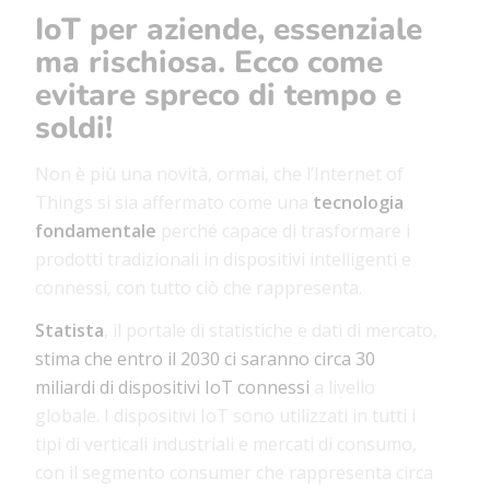
IoT per aziende, essenziale
ma rischiosa. Ecco come
evitare spreco di tempo e
soldi!
Non è più una novità, ormai, che l’Internet of
Things si sia affermato come una
tecnologia
fondamentale
perché capace di trasformare i
prodotti tradizionali in dispositivi intelligenti e
connessi, con tutto ciò che rappresenta.
Statista
, il portale di statistiche e dati di mercato,
stima che entro il 2030 ci saranno circa 30
miliardi di dispositivi IoT connessi
a livello
globale.
I dispositivi IoT sono utilizzati in tutti i
tipi di verticali industriali e mercati di consumo,
con il segmento consumer che rappresenta circa