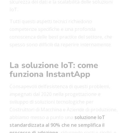
sicurezza dei dati e la scalabilità delle soluzioni
IoT.
Tutti questi aspetti tecnici richiedono
competenze specifiche e una profonda
conoscenza delle best practice del settore, che
spesso sono difficili da reperire internamente.
La soluzione IoT: come
funziona InstantApp
Consapevoli dell’esistenza di questi problemi,
impegnati dal 2020 nella progettazione e
sviluppo di soluzioni tecnologiche per
Costruttori di Macchina e Aziende di produzione,
abbiamo messo a punto una
soluzione IoT
standardizzata al 90%
che ne semplifica il
processo di adozione
, riducendo costi e rischi, e