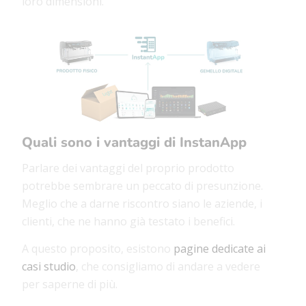
loro dimensioni.
Quali sono i vantaggi di InstanApp
Parlare dei vantaggi del proprio prodotto
potrebbe sembrare un peccato di presunzione.
Meglio che a darne riscontro siano le aziende, i
clienti, che ne hanno già testato i benefici.
A questo proposito, esistono
pagine dedicate ai
casi studio
, che consigliamo di andare a vedere
per saperne di più.