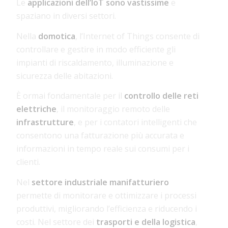
Le
applicazioni dell’IoT sono vastissime
e
spaziano in diversi settori.
Nella
domotica
, l’Internet of Things consente di
controllare e gestire in modo efficiente gli
impianti di riscaldamento, illuminazione e
sicurezza delle abitazioni.
È ormai fondamentale per il
controllo delle reti
elettriche
, il monitoraggio remoto delle
infrastrutture
, e per i contatori intelligenti che
consentono una fatturazione più accurata e
informazioni in tempo reale sui consumi per i
clienti.
Nel
settore industriale manifatturiero
permette di monitorare e ottimizzare i processi
produttivi, migliorando l’efficienza e riducendo i
costi. Nel settore dei
trasporti e della logistica
,