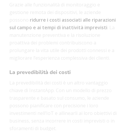
Grazie alle funzionalità di monitoraggio e
gestione remota dei dispositivi, le aziende
possono
ridurre i costi associati alle riparazioni
sul campo e ai tempi di inattività imprevisti
. La
manutenzione preventiva e la risoluzione
proattiva dei problemi contribuiscono a
prolungare la vita utile dei prodotti connessi e a
migliorare l’esperienza complessiva dei clienti.
La prevedibilità dei costi
La prevedibilità dei costi
è un altro vantaggio
chiave di InstantApp. Con un modello di prezzo
trasparente e basato sul consumo, le aziende
possono pianificare con precisione i loro
investimenti nell’IoT e allinearli ai loro obiettivi di
business, senza incorrere in costi imprevisti o in
sforamenti di budget.