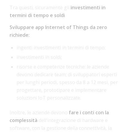
Tra questi, sicuramente gli
investimenti in
termini di tempo e soldi
.
Sviluppare app Internet of Things da zero
richiede:
ingenti investimenti in termini di tempo;
investimenti in soldi;
risorse e competenze tecniche: le aziende
devono dedicare team; di sviluppatori esperti
per lunghi periodi, spesso da 8 a 12 mesi, per
progettare, prototipare e implementare
soluzioni IoT personalizzate.
Inoltre, le aziende devono
fare i conti con la
complessità
dell’integrazione di hardware e
software, con la gestione della connettività, la