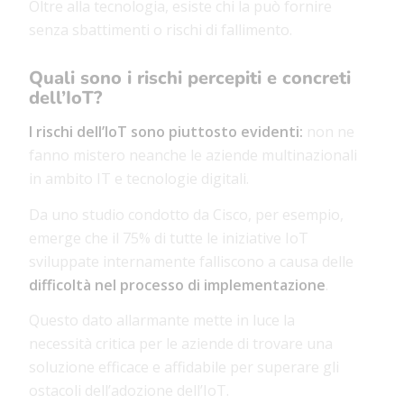
Oltre alla tecnologia, esiste chi la può fornire
senza sbattimenti o rischi di fallimento.
Quali sono i rischi percepiti e concreti
dell’IoT?
I rischi dell’IoT sono piuttosto evidenti:
non ne
fanno mistero neanche le aziende multinazionali
in ambito IT e tecnologie digitali.
Da uno studio condotto da Cisco, per esempio,
emerge che il 75% di tutte le iniziative IoT
sviluppate internamente falliscono a causa delle
difficoltà nel processo di implementazione
.
Questo dato allarmante mette in luce la
necessità critica per le aziende di trovare una
soluzione efficace e affidabile per superare gli
ostacoli dell’adozione dell’IoT.