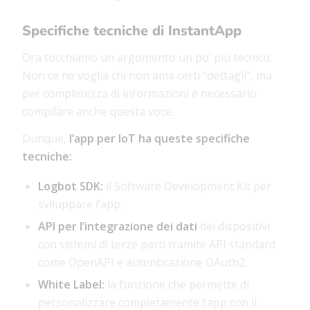
Specifiche tecniche di InstantApp
Ora tocchiamo un argomento un po’ più tecnico.
Non ce ne voglia chi non ama certi “dettagli”, ma
per completezza di informazioni è necessario
compilare anche questa voce.
Dunque,
l’app per IoT ha queste specifiche
tecniche:
Logbot SDK:
il Software Development Kit per
sviluppare l’app.
API per l’integrazione dei dati
dei dispositivi
con sistemi di terze parti tramite API standard
come OpenAPI e autenticazione OAuth2.
White Label:
la funzione che permette di
personalizzare completamente l’app con il