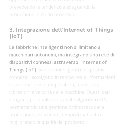
prevedendo le tendenze e adeguando la
produzione in modo proattivo.
3. Integrazione dell’Internet of Things
(IoT)
Le fabbriche intelligenti non si limitano a
macchinari autonomi, ma integrano una rete di
dispositivi connessi attraverso l’Internet of
Things (IoT)
. Sensori intelligenti e dispositivi
connessi raccolgono in tempo reale informazioni
su variabili come temperatura, pressione,
vibrazioni e velocità delle macchine. Questi dati
vengono poi analizzati tramite algoritmi di IA,
permettendo una gestione ottimizzata della
produzione, riducendo i tempi di inattività e
migliorando la qualità del prodotto.