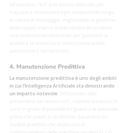
Ad esempio,
l’IoT può essere utilizzato per
tracciare e monitorare ogni componente lungo
la catena di montaggio,
migliorando la gestione
della supply chain e la tracciabilità dei prodotti,
una componente essenziale per garantire la
qualità e la sicurezza in settori come quello
automotive o farmaceutico.
4. Manutenzione Predittiva
La manutenzione predittiva è uno degli ambiti
in cui l’Intelligenza Artificiale sta dimostrando
un impatto notevole
. Utilizzando i
dati
provenienti dai sensori IoT,
i sistemi basati su IA
sono in grado di prevedere i guasti o le anomalie
prima che questi si verifichino, basandosi su
modelli predittivi che analizzano il
comportamento delle macchine nel tempo. Ciò