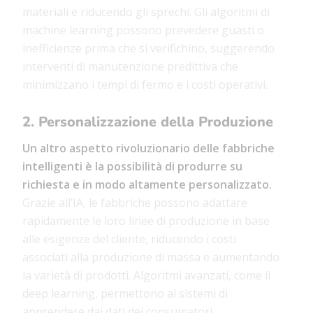
materiali e riducendo gli sprechi. Gli algoritmi di
machine learning possono prevedere guasti o
inefficienze prima che si verifichino, suggerendo
interventi di manutenzione predittiva che
minimizzano i tempi di fermo e i costi operativi.
2. Personalizzazione della Produzione
Un altro aspetto rivoluzionario delle fabbriche
intelligenti è la possibilità di produrre su
richiesta e in modo altamente personalizzato.
Grazie all’IA, le fabbriche possono adattare
rapidamente le loro linee di produzione in base
alle esigenze del cliente, riducendo i costi
associati alla produzione di massa e aumentando
la varietà di prodotti. Algoritmi avanzati, come il
deep learning, permettono ai sistemi di
apprendere dai dati dei consumatori,