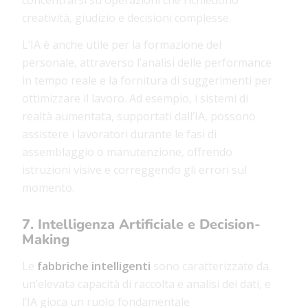
creatività, giudizio e decisioni complesse.
L’IA è anche utile per la formazione del
personale, attraverso l’analisi delle performance
in tempo reale e la fornitura di suggerimenti per
ottimizzare il lavoro. Ad esempio, i sistemi di
realtà aumentata, supportati dall’IA, possono
assistere i lavoratori durante le fasi di
assemblaggio o manutenzione, offrendo
istruzioni visive e correggendo gli errori sul
momento.
7. Intelligenza Artificiale e Decision-
Making
Le
fabbriche intelligenti
sono caratterizzate da
un’elevata capacità di raccolta e analisi dei dati, e
l’IA gioca un ruolo fondamentale