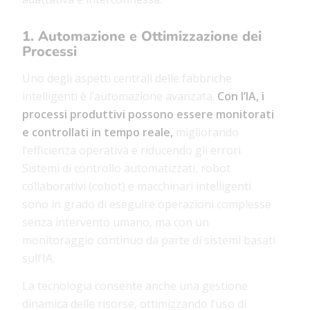
1. Automazione e Ottimizzazione dei
Processi
Uno degli aspetti centrali delle fabbriche
intelligenti è l’automazione avanzata.
Con l’IA, i
processi produttivi possono essere monitorati
e controllati in tempo reale,
migliorando
l’efficienza operativa e riducendo gli errori.
Sistemi di controllo automatizzati, robot
collaborativi (cobot) e macchinari intelligenti
sono in grado di eseguire operazioni complesse
senza intervento umano, ma con un
monitoraggio continuo da parte di sistemi basati
sull’IA.
La tecnologia consente anche una gestione
dinamica delle risorse, ottimizzando l’uso di