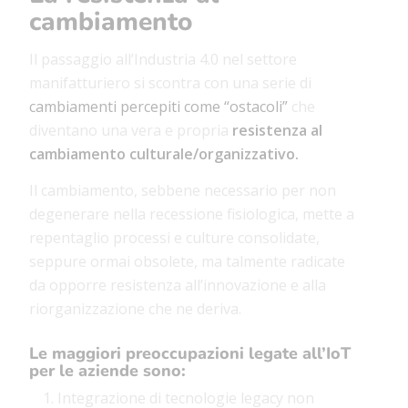
cambiamento
Il passaggio all’Industria 4.0 nel settore
manifatturiero si scontra con una serie di
cambiamenti percepiti come “ostacoli”
che
diventano una vera e propria
resistenza al
cambiamento culturale/organizzativo.
Il cambiamento, sebbene necessario per non
degenerare nella recessione fisiologica, mette a
repentaglio processi e culture consolidate,
seppure ormai obsolete, ma talmente radicate
da opporre resistenza all’innovazione e alla
riorganizzazione che ne deriva.
Le maggiori preoccupazioni legate all’IoT
per le aziende sono:
Integrazione di tecnologie legacy non