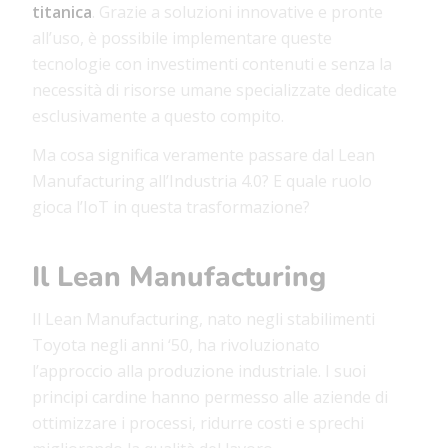
titanica
. Grazie a soluzioni innovative e pronte
all’uso, è possibile implementare queste
tecnologie con investimenti contenuti e senza la
necessità di risorse umane specializzate dedicate
esclusivamente a questo compito.
Ma cosa significa veramente passare dal Lean
Manufacturing all’Industria 4.0? E quale ruolo
gioca l’IoT in questa trasformazione?
Il Lean Manufacturing
Il Lean Manufacturing, nato negli stabilimenti
Toyota negli anni ‘50, ha rivoluzionato
l’approccio alla produzione industriale. I suoi
principi cardine hanno permesso alle aziende di
ottimizzare i processi, ridurre costi e sprechi