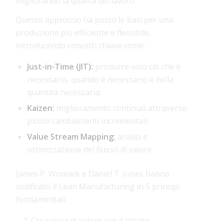
migliorando la qualità del lavoro.
Questo approccio ha posto le basi per una
produzione più efficiente e flessibile,
introducendo concetti chiave come:
Just-in-Time (JIT):
produrre solo ciò che è
necessario, quando è necessario e nella
quantità necessaria;
Kaizen:
miglioramento continuo attraverso
piccoli cambiamenti incrementali;
Value Stream Mapping:
analisi e
ottimizzazione del flusso di valore.
James P. Womack e Daniel T. Jones
hanno
codificato il Lean Manufacturing in 5 principi
fondamentali:
Creazione di valore per il cliente;