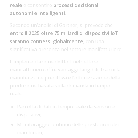
reale
e consentire
processi decisionali
autonomi e intelligenti
.
Secondo un’analisi di
Gartner
, si prevede che
entro il 2025 oltre 75 miliardi di dispositivi IoT
saranno connessi globalmente
, con una
significativa presenza nel settore manifatturiero.
L’implementazione dell’IoT nel settore
manifatturiero offre vantaggi tangibili, tra cui la
manutenzione predittiva e l’ottimizzazione della
produzione basata sulla domanda in tempo
reale:
Raccolta di dati in tempo reale da sensori e
dispositivi;
Monitoraggio continuo delle prestazioni dei
macchinari;