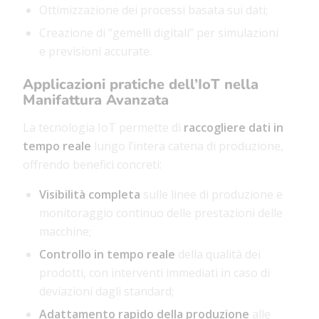
Ottimizzazione dei processi basata sui dati;
Creazione di “gemelli digitali” per simulazioni
e previsioni accurate.
Applicazioni pratiche dell’IoT nella
Manifattura Avanzata
La tecnologia IoT permette di
raccogliere dati in
tempo reale
lungo l’intera catena di produzione,
offrendo benefici concreti:
Visibilità completa
sulle linee di produzione e
monitoraggio continuo delle prestazioni delle
macchine;
Controllo in tempo reale
della qualità dei
prodotti, con interventi immediati in caso di
deviazioni dagli standard;
Adattamento rapido della produzione
alle