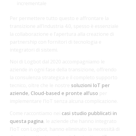
incrementale
Per permettere tutto questo e affrontare la
transizione all’Industria 4.0, spesso è essenziale
la collaborazione e l’apertura alla creazione di
partnership con fornitori di tecnologia e
integratori di sistemi.
Noi di Logbot dal 2020 accompagniamo le
aziende in ogni fase della transizione, offrendo
la consulenza strategica e il completo supporto
tecnico, oltre che le nostre
soluzioni IoT per
aziende
,
Cloud-based e
pronte all’uso
per
implementare l’IoT senza alcuna complicazione.
Come raccontiamo nei
casi studio pubblicati in
questa pagina
, le aziende che hanno integrato
l’IoT con Logbot, hanno eliminato la necessità di