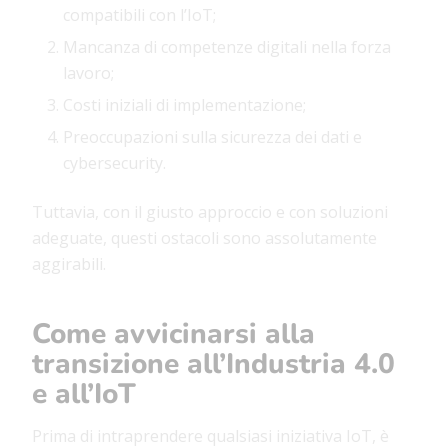
compatibili con l’IoT;
Mancanza di competenze digitali nella forza
lavoro;
Costi iniziali di implementazione;
Preoccupazioni sulla sicurezza dei dati e
cybersecurity.
Tuttavia, con il giusto approccio e con soluzioni
adeguate, questi ostacoli sono assolutamente
aggirabili.
Come avvicinarsi alla
transizione all’Industria 4.0
e all’IoT
Prima di intraprendere qualsiasi iniziativa IoT, è