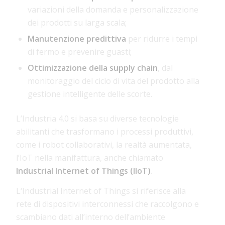
variazioni della domanda e personalizzazione
dei prodotti su larga scala;
Manutenzione predittiva
per ridurre i tempi
di fermo e prevenire guasti;
Ottimizzazione della supply chain
, dal
monitoraggio del ciclo di vita del prodotto alla
gestione intelligente delle scorte.
L’Industria 4.0 si basa su diverse tecnologie
abilitanti che trasformano i processi produttivi,
come i robot collaborativi, la realtà aumentata,
l’IoT nella manifattura, anche chiamato
Industrial Internet of Things (IIoT)
.
L‘Industrial Internet of Things si riferisce alla
rete di dispositivi interconnessi che raccolgono e
scambiano dati all’interno dell’ambiente